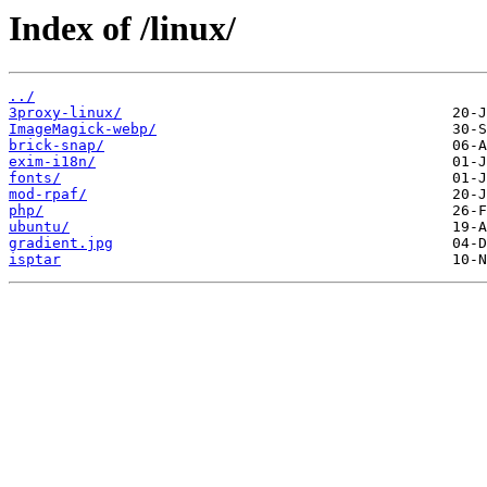
Index of /linux/
../
3proxy-linux/
ImageMagick-webp/
brick-snap/
exim-i18n/
fonts/
mod-rpaf/
php/
ubuntu/
gradient.jpg
isptar